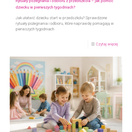
Rytuały pożegnania i odbioru z przedszkola – jak pomóc
adaptac
dziecku w pierwszych tygodniach?
Jak ułatwić dziecku start w przedszkolu? Sprawdzone
rytuały pożegnania i odbioru, które naprawdę pomagają w
pierwszych tygodniach.
-
Czytaj więcej
Rytuały
pożegna
i
odbioru
z
przedsz
–
jak
pomóc