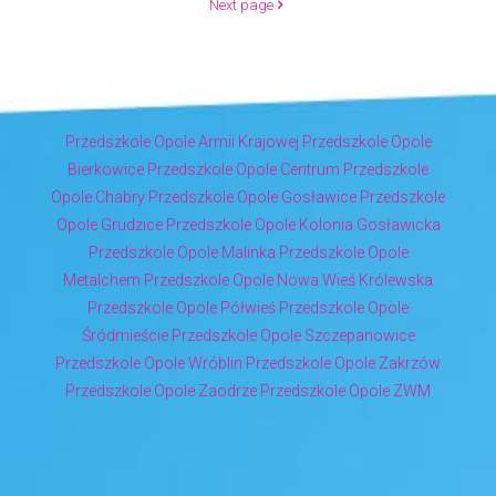
Next page
przedsz
i
jak
reagow
Przedszkole Opole Armii Krajowej
Przedszkole Opole
na
Bierkowice
Przedszkole Opole Centrum
Przedszkole
nie
Opole Chabry
Przedszkole Opole Gosławice
Przedszkole
mądrze
Opole Grudzice
Przedszkole Opole Kolonia Gosławicka
Przedszkole Opole Malinka
Przedszkole Opole
Metalchem
Przedszkole Opole Nowa Wieś Królewska
Przedszkole Opole Półwieś
Przedszkole Opole
Śródmieście
Przedszkole Opole Szczepanowice
Przedszkole Opole Wróblin
Przedszkole Opole Zakrzów
Przedszkole Opole Zaodrze
Przedszkole Opole ZWM