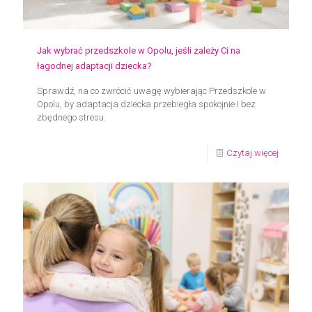
dziecku
w
pierwsz
Jak wybrać przedszkole w Opolu, jeśli zależy Ci na
tygodni
łagodnej adaptacji dziecka?
Sprawdź, na co zwrócić uwagę wybierając Przedszkole w
Opolu, by adaptacja dziecka przebiegła spokojnie i bez
zbędnego stresu.
-
Czytaj więcej
Jak
wybrać
przedsz
w
Opolu,
jeśli
zależy