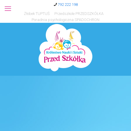
792 222 198
Żłobek TUPTUŚ
Przedszkole PRZEDSZKÓŁKA
Poradnia psychologiczna SPADOCHRON