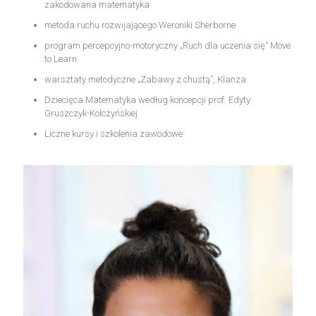
zakodowana matematyka
metoda ruchu rozwijającego Weroniki Sherborne
program percepcyjno-motoryczny „Ruch dla uczenia się” Move
to Learn
warsztaty metodyczne „Zabawy z chustą”, Klanza
Dziecięca Matematyka według koncepcji prof. Edyty
Gruszczyk-Kolczyńskiej
Liczne kursy i szkolenia zawodowe