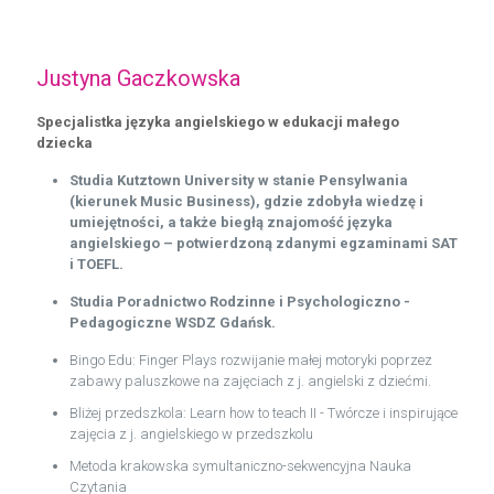
Justyna Gaczkowska
Specjalistka języka angielskiego
w edukacji małego
dziecka
Studia Kutztown University w stanie Pensylwania
(kierunek Music Business), gdzie zdobyła wiedzę i
umiejętności, a także biegłą znajomość języka
angielskiego – potwierdzoną zdanymi egzaminami SAT
i TOEFL.
Studia Poradnictwo Rodzinne i Psychologiczno -
Pedagogiczne WSDZ Gdańsk.
Bingo Edu: Finger Plays rozwijanie małej motoryki poprzez
zabawy paluszkowe na zajęciach z j. angielski z dziećmi.
Bliżej przedszkola: Learn how to teach II - Twórcze i inspirujące
zajęcia z j. angielskiego w przedszkolu
Metoda krakowska symultaniczno-sekwencyjna Nauka
Czytania