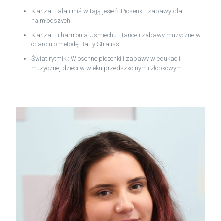
Klanza: Lala i miś witają jesień. Piosenki i zabawy dla
najmłodszych
Klanza: Filharmonia Uśmiechu - tańce i zabawy muzyczne w
oparciu o metodę Batty Strauss
Świat rytmiki: Wiosenne piosenki i zabawy w edukacji
muzycznej dzieci w wieku przedszkolnym i żłobkowym