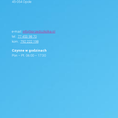
45-054 Opole
e-mail:
info@przedszkolka.pl
tel.:
77 453 98 70
kom.:
792 222 198
Czynne w godzinach
Pon – Pt. 06:00 – 17:30