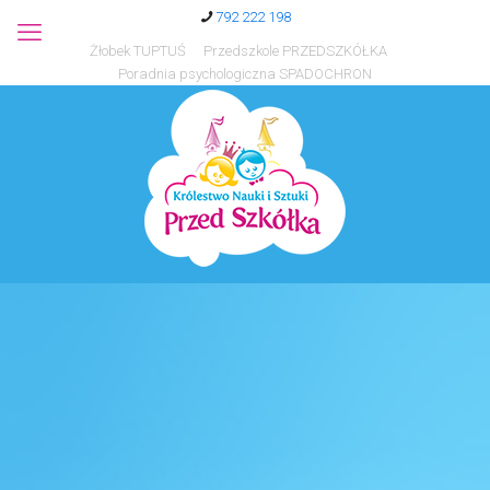
792 222 198
Żłobek TUPTUŚ
Przedszkole PRZEDSZKÓŁKA
Poradnia psychologiczna SPADOCHRON