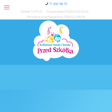
77 453 98 70
Żłobek TUPTUŚ
Przedszkole PRZEDSZKÓŁKA
Poradnia psychologiczna SPADOCHRON