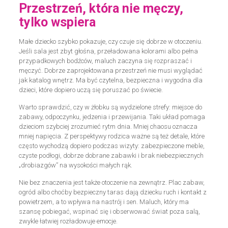
Przestrzeń, która nie męczy,
tylko wspiera
Małe dziecko szybko pokazuje, czy czuje się dobrze w otoczeniu.
Jeśli sala jest zbyt głośna, przeładowana kolorami albo pełna
przypadkowych bodźców, maluch zaczyna się rozpraszać i
męczyć. Dobrze zaprojektowana przestrzeń nie musi wyglądać
jak katalog wnętrz. Ma być czytelna, bezpieczna i wygodna dla
dzieci, które dopiero uczą się poruszać po świecie.
Warto sprawdzić, czy w żłobku są wydzielone strefy: miejsce do
zabawy, odpoczynku, jedzenia i przewijania. Taki układ pomaga
dzieciom szybciej zrozumieć rytm dnia. Mniej chaosu oznacza
mniej napięcia. Z perspektywy rodzica ważne są też detale, które
często wychodzą dopiero podczas wizyty: zabezpieczone meble,
czyste podłogi, dobrze dobrane zabawki i brak niebezpiecznych
„drobiazgów” na wysokości małych rąk.
Nie bez znaczenia jest także otoczenie na zewnątrz. Plac zabaw,
ogród albo choćby bezpieczny taras dają dziecku ruch i kontakt z
powietrzem, a to wpływa na nastrój i sen. Maluch, który ma
szansę pobiegać, wspinać się i obserwować świat poza salą,
zwykle łatwiej rozładowuje emocje.