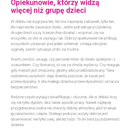
Opiekunowie, którzy widzą
więcej niż grupę dzieci
W żłobku nie wygrywa ten, kto ma najwięcej zabawek, tylko ten,
kto naprawdę zauważa dzieci. Jedno potrzebuje przytulenia,
drugie chwili ciszy, trzecie chce działać i wspinać się na
wszystko, co stoi w zasięgu rąk. Dobrzy opiekunowie nie próbują
wszystkich ustawiać pod jeden schemat. Umieją odczytać
sygnały, zanim sytuacja zrobi się trudna.
Warto zwrócić uwagę, czy personel mówi do dzieci spokojnie i z
szacunkiem. Czy tłumaczy, co się za chwilę wydarzy. Czy reaguje,
gdy maluch jest zmęczony, głodny albo przebodźcowany. Taka
codzienna uważność daje dziecku poczucie, że świat jest
przewidywalny. A dla małego dziecka przewidywalność oznacza
bezpieczeństwo.
Rodzice często pytają o kwalifikacje, i słusznie. Ale w żłobku liczy
się nie tylko dyplom, lecz także sposób pracy. Nawet najlepiej
przygotowana osoba nie stworzy dobrej atmosfery, jeśli brakuje
jej cierpliwości i ciepła. Dlatego podczas wizyty dobrze jest
obserwować nie tylko salę, ale też ludzi. To oni tworzą codzienność
dziecka.