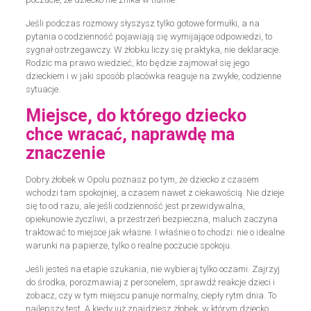
Jeśli podczas rozmowy słyszysz tylko gotowe formułki, a na
pytania o codzienność pojawiają się wymijające odpowiedzi, to
sygnał ostrzegawczy. W żłobku liczy się praktyka, nie deklaracje.
Rodzic ma prawo wiedzieć, kto będzie zajmował się jego
dzieckiem i w jaki sposób placówka reaguje na zwykłe, codzienne
sytuacje.
Miejsce, do którego dziecko
chce wracać, naprawdę ma
znaczenie
Dobry żłobek w Opolu poznasz po tym, że dziecko z czasem
wchodzi tam spokojniej, a czasem nawet z ciekawością. Nie dzieje
się to od razu, ale jeśli codzienność jest przewidywalna,
opiekunowie życzliwi, a przestrzeń bezpieczna, maluch zaczyna
traktować to miejsce jak własne. I właśnie o to chodzi: nie o idealne
warunki na papierze, tylko o realne poczucie spokoju.
Jeśli jesteś na etapie szukania, nie wybieraj tylko oczami. Zajrzyj
do środka, porozmawiaj z personelem, sprawdź reakcje dzieci i
zobacz, czy w tym miejscu panuje normalny, ciepły rytm dnia. To
najlepszy test. A kiedy już znajdziesz żłobek, w którym dziecko