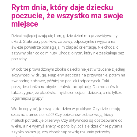
Rytm dnia, który daje dziecku
poczucie, że wszystko ma swoje
miejsce
Dzieci najlepiej czują się tam, gdzie dzień ma przewidywalny
układ. Stałe pory posiłków, zabawy, odpoczynku i wyjścia na
świeże powietrze pomagają im złapać orientację. Nie chodzi o
sztywny plan co do minuty. Chodzi o rytm, który nie zaskakuje bez
potrzeby.
W dobrze prowadzonym żłobku dziecko nie jest wrzucane z jednej
aktywności w drugą. Najpierw jest czas na przywitanie, potem na
swobodną zabawę, później na posiłek i odpoczynek. Taki
porządek obniża napięcie i ułatwia adaptację. Dla rodziców to
także sygnał, że placówka myśli o emocjach dziecka, a nie tylko o
„ogarnięciu grupy”.
Warto dopytać, jak wygląda dzień w praktyce. Czy dzieci mają
czas na samodzielność? Czy opiekunowie obserwują, kiedy
maluch potrzebuje przerwy? Czy aktywności są dostosowane do
wieku, a nie wymyślane tylko po to, by „coś się działo”? Te pytania
szybko pokazują, czy żłobek naprawdę rozumie potrzeby