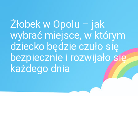
Żłobek w Opolu – jak
wybrać miejsce, w którym
dziecko będzie czuło się
bezpiecznie i rozwijało się
każdego dnia