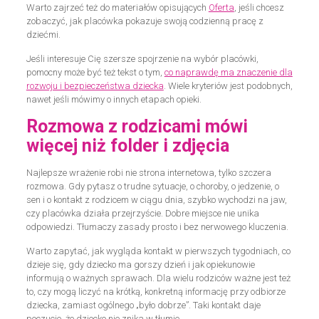
Warto zajrzeć też do materiałów opisujących
Oferta
, jeśli chcesz
zobaczyć, jak placówka pokazuje swoją codzienną pracę z
dziećmi.
Jeśli interesuje Cię szersze spojrzenie na wybór placówki,
pomocny może być też tekst o tym,
co naprawdę ma znaczenie dla
rozwoju i bezpieczeństwa dziecka
. Wiele kryteriów jest podobnych,
nawet jeśli mówimy o innych etapach opieki.
Rozmowa z rodzicami mówi
więcej niż folder i zdjęcia
Najlepsze wrażenie robi nie strona internetowa, tylko szczera
rozmowa. Gdy pytasz o trudne sytuacje, o choroby, o jedzenie, o
sen i o kontakt z rodzicem w ciągu dnia, szybko wychodzi na jaw,
czy placówka działa przejrzyście. Dobre miejsce nie unika
odpowiedzi. Tłumaczy zasady prosto i bez nerwowego kluczenia.
Warto zapytać, jak wygląda kontakt w pierwszych tygodniach, co
dzieje się, gdy dziecko ma gorszy dzień i jak opiekunowie
informują o ważnych sprawach. Dla wielu rodziców ważne jest też
to, czy mogą liczyć na krótką, konkretną informację przy odbiorze
dziecka, zamiast ogólnego „było dobrze”. Taki kontakt daje
poczucie, że dziecko nie znika w tłumie.