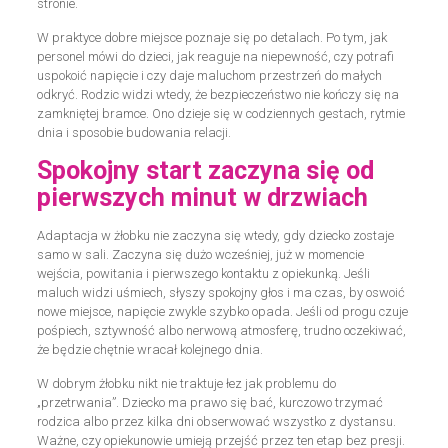
stronie.
W praktyce dobre miejsce poznaje się po detalach. Po tym, jak
personel mówi do dzieci, jak reaguje na niepewność, czy potrafi
uspokoić napięcie i czy daje maluchom przestrzeń do małych
odkryć. Rodzic widzi wtedy, że bezpieczeństwo nie kończy się na
zamkniętej bramce. Ono dzieje się w codziennych gestach, rytmie
dnia i sposobie budowania relacji.
Spokojny start zaczyna się od
pierwszych minut w drzwiach
Adaptacja w żłobku nie zaczyna się wtedy, gdy dziecko zostaje
samo w sali. Zaczyna się dużo wcześniej, już w momencie
wejścia, powitania i pierwszego kontaktu z opiekunką. Jeśli
maluch widzi uśmiech, słyszy spokojny głos i ma czas, by oswoić
nowe miejsce, napięcie zwykle szybko opada. Jeśli od progu czuje
pośpiech, sztywność albo nerwową atmosferę, trudno oczekiwać,
że będzie chętnie wracał kolejnego dnia.
W dobrym żłobku nikt nie traktuje łez jak problemu do
„przetrwania”. Dziecko ma prawo się bać, kurczowo trzymać
rodzica albo przez kilka dni obserwować wszystko z dystansu.
Ważne, czy opiekunowie umieją przejść przez ten etap bez presji.