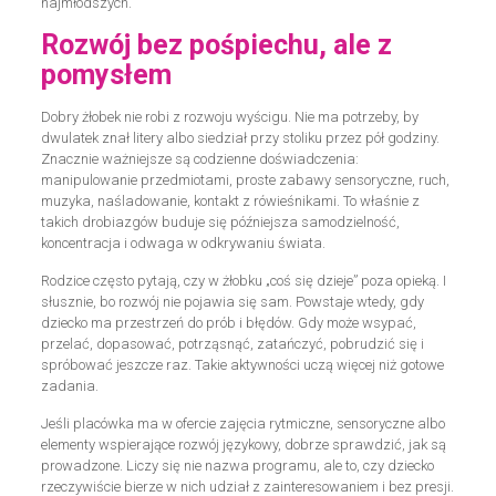
najmłodszych.
Rozwój bez pośpiechu, ale z
pomysłem
Dobry żłobek nie robi z rozwoju wyścigu. Nie ma potrzeby, by
dwulatek znał litery albo siedział przy stoliku przez pół godziny.
Znacznie ważniejsze są codzienne doświadczenia:
manipulowanie przedmiotami, proste zabawy sensoryczne, ruch,
muzyka, naśladowanie, kontakt z rówieśnikami. To właśnie z
takich drobiazgów buduje się późniejsza samodzielność,
koncentracja i odwaga w odkrywaniu świata.
Rodzice często pytają, czy w żłobku „coś się dzieje” poza opieką. I
słusznie, bo rozwój nie pojawia się sam. Powstaje wtedy, gdy
dziecko ma przestrzeń do prób i błędów. Gdy może wsypać,
przelać, dopasować, potrząsnąć, zatańczyć, pobrudzić się i
spróbować jeszcze raz. Takie aktywności uczą więcej niż gotowe
zadania.
Jeśli placówka ma w ofercie zajęcia rytmiczne, sensoryczne albo
elementy wspierające rozwój językowy, dobrze sprawdzić, jak są
prowadzone. Liczy się nie nazwa programu, ale to, czy dziecko
rzeczywiście bierze w nich udział z zainteresowaniem i bez presji.