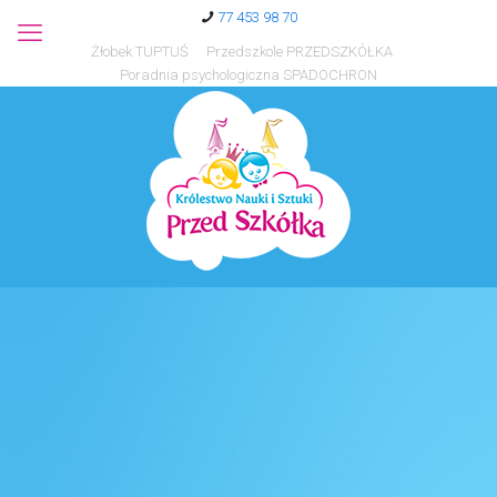
77 453 98 70
Żłobek TUPTUŚ
Przedszkole PRZEDSZKÓŁKA
Poradnia psychologiczna SPADOCHRON