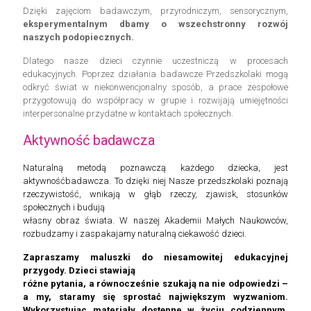
Dzięki zajęciom badawczym, przyrodniczym, sensorycznym,
eksperymentalnym dbamy o wszechstronny rozwój
naszych podopiecznych.
Dlatego nasze dzieci czynnie uczestniczą w procesach
edukacyjnych. Poprzez działania badawcze Przedszkolaki mogą
odkryć świat w niekonwencjonalny sposób, a prace zespołowe
przygotowują do współpracy w grupie i rozwĳają umiejętności
interpersonalne przydatne w kontaktach społecznych.
Aktywność badawcza
Naturalną metodą poznawczą każdego dziecka, jest
aktywnośćbadawcza. To dzięki niej Nasze przedszkolaki poznają
rzeczywistość, wnikają w głąb rzeczy, zjawisk, stosunków
społecznych i budują
własny obraz świata. W naszej Akademii Małych Naukowców,
rozbudzamy i zaspakajamy naturalną ciekawość dzieci.
Zapraszamy maluszki do niesamowitej edukacyjnej
przygody. Dzieci stawiają
różne pytania, a równocześnie szukają na nie odpowiedzi –
a my, staramy się sprostać największym wyzwaniom.
Wykorzystując materiały dostępne w życiu codziennym,