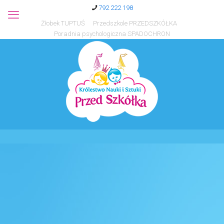
792 222 198
Żłobek TUPTUŚ
Przedszkole PRZEDSZKÓŁKA
Poradnia psychologiczna SPADOCHRON