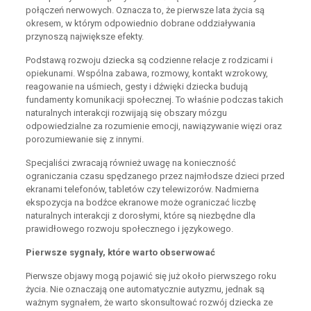
połączeń nerwowych. Oznacza to, że pierwsze lata życia są
okresem, w którym odpowiednio dobrane oddziaływania
przynoszą największe efekty.
Podstawą rozwoju dziecka są codzienne relacje z rodzicami i
opiekunami. Wspólna zabawa, rozmowy, kontakt wzrokowy,
reagowanie na uśmiech, gesty i dźwięki dziecka budują
fundamenty komunikacji społecznej. To właśnie podczas takich
naturalnych interakcji rozwijają się obszary mózgu
odpowiedzialne za rozumienie emocji, nawiązywanie więzi oraz
porozumiewanie się z innymi.
Specjaliści zwracają również uwagę na konieczność
ograniczania czasu spędzanego przez najmłodsze dzieci przed
ekranami telefonów, tabletów czy telewizorów. Nadmierna
ekspozycja na bodźce ekranowe może ograniczać liczbę
naturalnych interakcji z dorosłymi, które są niezbędne dla
prawidłowego rozwoju społecznego i językowego.
Pierwsze sygnały, które warto obserwować
Pierwsze objawy mogą pojawić się już około pierwszego roku
życia. Nie oznaczają one automatycznie autyzmu, jednak są
ważnym sygnałem, że warto skonsultować rozwój dziecka ze